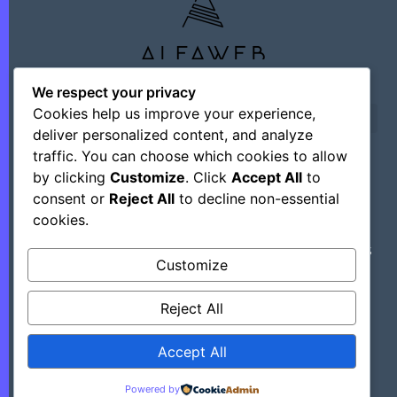
We respect your privacy
Cookies help us improve your experience,
deliver personalized content, and analyze
traffic. You can choose which cookies to allow
by clicking
Customize
. Click
Accept All
to
©+2026 Outsourcing Network Intelligence
consent or
Reject All
to decline non-essential
cookies.
Découvrez Des Astuces, Des Hacks Et Des
Customize
Outils Régulièrement En Mettant Ce Site
Dans Vos Favoris.
Reject All
Accept All
>> Tous Les Hacks Sont Ici
Powered by