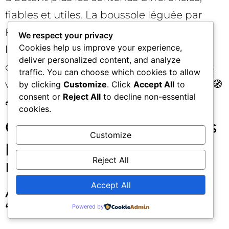
fiables et utiles. La boussole léguée par
Fabrice Canel reste valable : pertinence,
We respect your privacy
Cookies help us improve your experience,
lisibilité, traçabilité. Le reste — tactiques
deliver personalized content, and analyze
court-termistes ou empilement de pages
traffic. You can choose which cookies to allow
vides — finira, tôt ou tard, hors de l’index. 🧭
by clicking
Customize
. Click
Accept All
to
consent or
Reject All
to decline non-essential
🧱
cookies.
Ce que les professionnels
Customize
peuvent faire dès
Reject All
maintenant
Accept All
Audit rapide orienté
“signaux”
Powered by