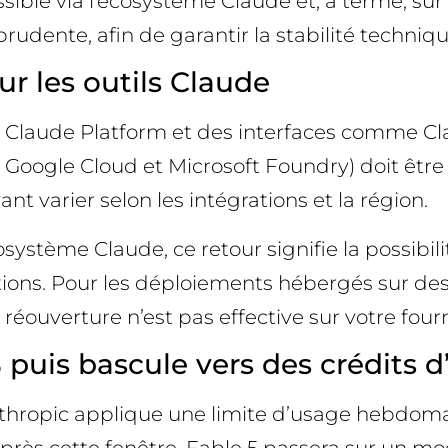
ble via l’écosystème Claude et, à terme, sur 
udente, afin de garantir la stabilité technique
ur les outils Claude
 la Claude Platform et des interfaces comme C
, Google Cloud et Microsoft Foundry) doit être r
t varier selon les intégrations et la région.
osystème Claude, ce retour signifie la possibil
ions. Pour les déploiements hébergés sur des c
réouverture n’est pas effective sur votre four
puis bascule vers des crédits 
thropic applique une limite d’usage hebdomad
rès cette fenêtre, Fable 5 passera sur un mod