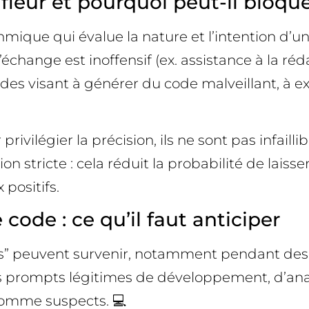
ieur et pourquoi peut-il bloque
ithmique qui évalue la nature et l’intention d’u
change est inoffensif (ex. assistance à la réda
s visant à générer du code malveillant, à ext
rivilégier la précision, ils ne sont pas infail
on stricte : cela réduit la probabilité de lais
positifs.
 code : ce qu’il faut anticiper
tifs” peuvent survenir, notamment pendant de
des prompts légitimes de développement, d’ana
 comme suspects. 💻