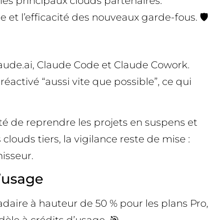
les principaux clouds partenaires.
 et l’efficacité des nouveaux garde-fous. 🛡️
laude.ai, Claude Code et Claude Cowork.
éactivé “aussi vite que possible”, ce qui
ité de reprendre les projets en suspens et
louds tiers, la vigilance reste de mise :
nisseur.
d’usage
aire à hauteur de 50 % pour les plans Pro,
èle à crédits d’usage. 🎯