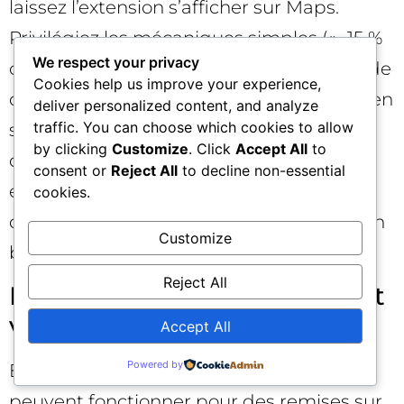
laissez l’extension s’afficher sur Maps.
Privilégiez les mécaniques simples (« -15 %
We respect your privacy
ce week-end », « 2 pour 1 ») et des pages de
Cookies help us improve your experience,
destination qui précisent la disponibilité en
deliver personalized content, and analyze
traffic. You can choose which cookies to allow
stock et les conditions en magasin. La
by clicking
Customize
. Click
Accept All
to
cohérence horaire est critique : évitez les
consent or
Reject All
to decline non-essential
extensions actives en dehors des heures
cookies.
d’ouverture si l’offre nécessite un retrait en
Customize
boutique.
Reject All
B2B et services : crédibilité et
valeur perçue 🧩
Accept All
Powered by
En B2B, les extensions promotionnelles
peuvent fonctionner pour des remises sur