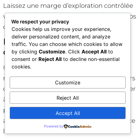
Laissez une marge d’exploration contrôlée
via la Sandbox et révisez régulièrement vos
We respect your privacy
décisions définitives.
Cookies help us improve your experience,
deliver personalized content, and analyze
Ignorer les spécificités
traffic. You can choose which cookies to allow
culturelles et linguistiques
by clicking
Customize
. Click
Accept All
to
consent or
Reject All
to decline non-essential
cookies.
🌍 Des sites ou apps « moyens » dans une
région peuvent être d’excellents carrefours
Customize
d’audience dans une autre. Avant d’ajouter
Reject All
à la blocklist globale, vérifiez l’impact par
pays/langue. Une exclusion GDN aveugle
Accept All
au contexte peut dégrader la performance
Powered by
locale.