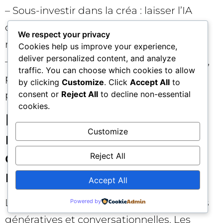
– Sous-investir dans la créa : laisser l’IA
combiner des actifs moyens mène à des
We respect your privacy
résultats moyens.
Cookies help us improve your experience,
deliver personalized content, and analyze
– Ignorer la post-click experience : vitesse,
traffic. You can choose which cookies to allow
pertinence, preuve sociale et frictions
by clicking
Customize
. Click
Accept All
to
priment sur de nouvelles annonces.
consent or
Reject All
to decline non-essential
cookies.
Le futur du PPC :
Customize
recherche
conversationnelle et
Reject All
nouvelles interfaces 🔮
Accept All
La recherche évolue vers des expériences
Powered by
génératives et conversationnelles. Les