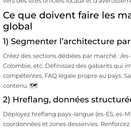
vers des sites officiels locaux et d’avertisse
Ce que doivent faire les m
global
1) Segmenter l’architecture par
Créez des sections dédiées par marché : /es-e
Colombie, etc. Définissez des gabarits qui im
compétentes, FAQ légale propre au pays. San
contenu. 🗺️
2) Hreflang, données structuré
Déployez hreflang pays-langue (es-ES, es-MX
coordonnées et zones desservies. Renforcez l