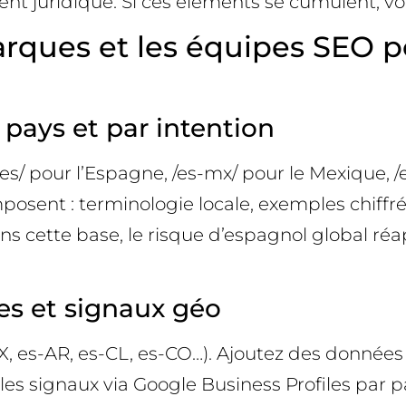
ment juridique. Si ces éléments se cumulent, vo
arques et les équipes SEO po
 pays et par intention
s/ pour l’Espagne, /es-mx/ pour le Mexique, /es
posent : terminologie locale, exemples chiffrés
s cette base, le risque d’espagnol global réa
es et signaux géo
, es-AR, es-CL, es-CO…). Ajoutez des données 
es signaux via Google Business Profiles par p