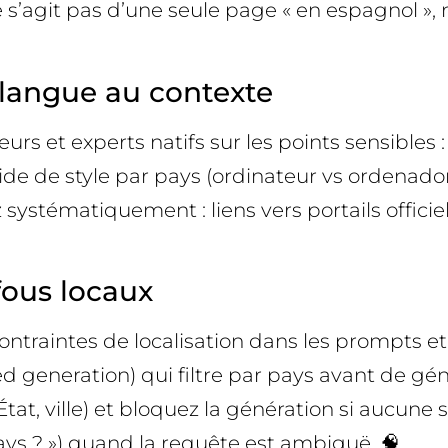
 s’agit pas d’une seule page « en espagnol »
a langue au contexte
rs et experts natifs sur les points sensibles : lé
guide de style par pays (ordinateur vs ordenado
 systématiquement : liens vers portails officie
-fous locaux
 contraintes de localisation dans les prompts e
 generation) qui filtre par pays avant de gé
at, ville) et bloquez la génération si aucune s
ays ? ») quand la requête est ambiguë. 🧠