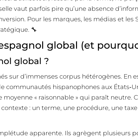
lle vaut parfois pire qu’une absence d’inform
a conversion. Pour les marques, les médias et 
ratégique. 🔧
l’espagnol global (et pourqu
nol global ?
nés sur d’immenses corpus hétérogènes. En e
 de communautés hispanophones aux États‑Uni
 moyenne « raisonnable » qui paraît neutre. Ce
du contexte : un terme, une procédure, une ta
omplétude apparente. Ils agrègent plusieurs po