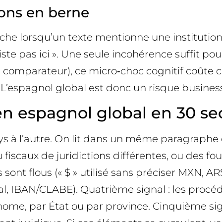
ions en berne
lenche lorsqu’un texte mentionne une instituti
te pas ici ». Une seule incohérence suffit pou
comparateur), ce micro‑choc cognitif coûte c
s. L’espagnol global est donc un risque busine
n espagnol global en 30 se
ays à l’autre. On lit dans un même paragraphe
 fiscaux de juridictions différentes, ou des fo
sont flous (« $ » utilisé sans préciser MXN, ARS
al, IBAN/CLABE). Quatrième signal : les proc
ome, par État ou par province. Cinquième sign