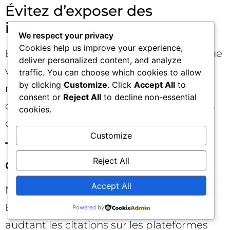
Évitez d’exposer des
informations sensibles 🔐
We respect your privacy
Cookies help us improve your experience,
EntityMap doit publier uniquement ce que
deliver personalized content, and analyze
vous êtes prêts à voir repris par des
traffic. You can choose which cookies to allow
by clicking
Customize
. Click
Accept All
to
moteurs et des agents. Excluez les
consent or
Reject All
to decline non-essential
données personnelles, les secrets métiers
cookies.
et tout ce qui n’est pas déjà publiable.
Customize
Testez avec des IA réelles et
Reject All
observez l’attribution 🧪
Accept All
Mesurez l’impact en branchant votre
EntityMap sur vos pipelines RAG et en
Powered by
audtant les citations sur les plateformes