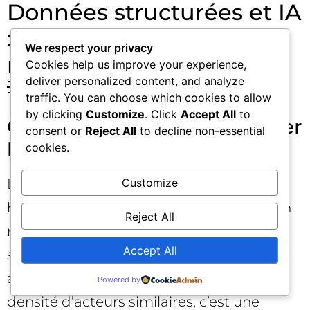
Données structurées et IA
: où cela peut (quand
We respect your privacy
même) aider aujourd’hui
Cookies help us improve your experience,
deliver personalized content, and analyze
💡
traffic. You can choose which cookies to allow
by clicking
Customize
. Click
Accept All
to
Clarifier les entités pour éviter
consent or
Reject All
to decline non-essential
les confusions
cookies.
Les IA jonglent avec des millions d’entités
Customize
homonymes ou proches. Un schéma bien
Reject All
renseigné (Organization, Person, Product,
Accept All
sameAs, identifiants officiels) réduit les
ambiguïtés. Dans des secteurs à forte
Powered by
densité d’acteurs similaires, c’est une