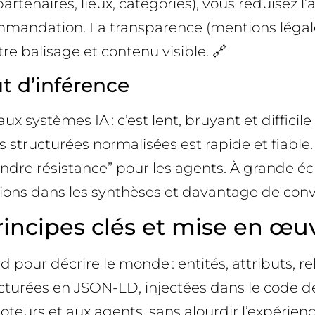
partenaires, lieux, catégories), vous réduisez
andation. La transparence (mentions légales,
e balisage et contenu visible. 🔗
ût d’inférence
 systèmes IA : c’est lent, bruyant et difficil
structurées normalisées est rapide et fiable. 
ndre résistance” pour les agents. À grande éche
tions dans les synthèses et davantage de conve
rincipes clés et mise en œu
our décrire le monde : entités, attributs, rel
turées en JSON-LD, injectées dans le code de 
eurs et aux agents, sans alourdir l’expérience