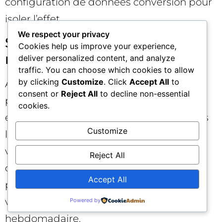
configuration de données conversion pour
isoler l’effet.
We respect your privacy
Semaine 4 — Surveillance et
Cookies help us improve your experience,
montée en puissance
deliver personalized content, and analyze
traffic. You can choose which cookies to allow
by clicking
Customize
. Click
Accept All
to
Analysez les écarts entre conversion
consent or
Reject All
to decline non-essential
plateforme et back-office, ajustez les
cookies.
exclusions et segmentez les budgets vers
Customize
les audiences et mots-clés à meilleure
valeur. Augmentez progressivement les
Reject All
cibles de rentabilité si la tendance reste
Accept All
positive. Documentez les leçons et
verrouillez le processus de revue
Powered by
hebdomadaire.