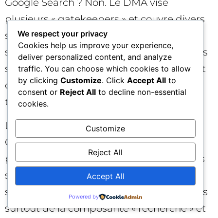
Google Search ? Non. Le DMA vise
plusieurs « gatekeepers » et couvre divers
We respect your privacy
services (marketplaces, réseaux sociaux,
Cookies help us improve your experience,
systèmes d’exploitation…). Ici, nous parlons
deliver personalized content, and analyze
surtout de la composante « recherche » et
traffic. You can choose which cookies to allow
by clicking
Customize
. Click
Accept All
to
des changements de SERP que Google
consent or
Reject All
to decline non-essential
teste pour s’y conformer.
cookies.
Le DMA s’applique-t-il uniquement à
Customize
Google Search ? Non. Le DMA vise
Reject All
plusieurs « gatekeepers » et couvre divers
services (marketplaces, réseaux sociaux,
Accept All
systèmes d’exploitation…). Ici, nous parlons
Powered by
surtout de la composante « recherche » et