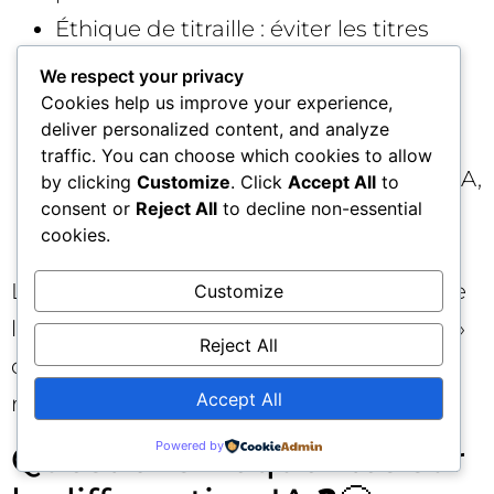
Éthique de titraille : éviter les titres
catégoriques fondés sur des extraits
We respect your privacy
d’IA sans preuves documentées.
Cookies help us improve your experience,
deliver personalized content, and analyze
Coordination juridique : former les
traffic. You can choose which cookies to allow
équipes aux bases de la diffamation IA,
by clicking
Customize
. Click
Accept All
to
consent or
Reject All
to decline non-essential
au DSA et aux procédures de
cookies.
notification.
Le journalisme devient un rempart contre
Customize
les histoires « trop belles pour être vraies »
Reject All
que les modèles produisent parfois. Son
Accept All
rôle critique n’a jamais été aussi actuel. 🧭
Questions fréquentes sur
Powered by