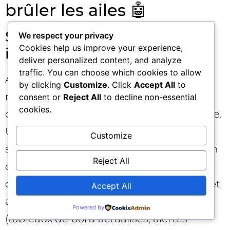
brûler les ailes 🤖
Standardiser, puis
We respect your privacy
Cookies help us improve your experience,
industrialiser
deliver personalized content, and analyze
traffic. You can choose which cookies to allow
Avant l’automatisation, verrouillez votre
by clicking
Customize
. Click
Accept All
to
méthode manuelle : prompts, cadence,
consent or
Reject All
to decline non-essential
cookies.
champs à capturer, schéma de nommage.
Une fois stabilisée, vous pourrez
Customize
semi‑automatiser la collecte (organisation
Reject All
des captures, pré‑remplissage des
champs, calculs de parts d’impressions) et
Accept All
automatiser entièrement le reporting
Powered by
(tableaux de bord actualisés, alertes