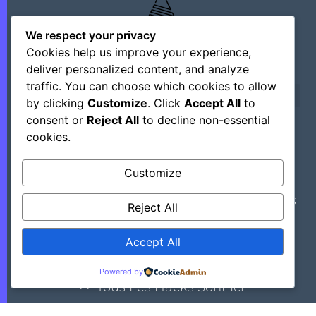
We respect your privacy
Cookies help us improve your experience,
deliver personalized content, and analyze
traffic. You can choose which cookies to allow
by clicking
Customize
. Click
Accept All
to
consent or
Reject All
to decline non-essential
cookies.
©+2026 Outsourcing Network Intelligence
Customize
Découvrez Des Astuces, Des Hacks Et Des
Reject All
Outils Régulièrement En Mettant Ce Site
Dans Vos Favoris.
Accept All
Powered by
>> Tous Les Hacks Sont Ici