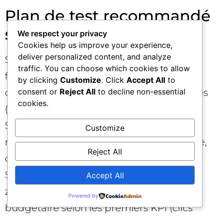
Plan de test recommandé
sur 4 semaines
We respect your privacy
Cookies help us improve your experience,
deliver personalized content, and analyze
Semaine 1 : préparation. Nettoyage des
traffic. You can choose which cookies to allow
fiches d’établissement, configuration des
by clicking
Customize
. Click
Accept All
to
conversions, UTMs, création d’assets variés
consent or
Reject All
to decline non-essential
cookies.
(3–5 versions).
Semaine 2 : lancement. Une campagne
Customize
mixte + une campagne “Maps-only” pilote,
Reject All
chacune avec zones ciblées distinctes.
Semaine 3 : optimisation. Ajustement des
Accept All
zones, rotation créative, réallocation
Powered by
budgétaire selon les premiers KPI (clics