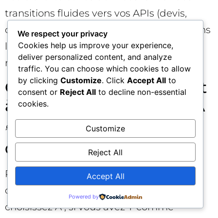
transitions fluides vers vos APIs (devis,
check stock), et conservez le contexte dans
We respect your privacy
Cookies help us improve your experience,
les redirections. Le but : rapprocher la
deliver personalized content, and analyze
recommandation de la conversion. 🔄
traffic. You can choose which cookies to allow
by clicking
Customize
. Click
Accept All
to
Contenus qui performent
consent or
Reject All
to decline non-essential
à l’ère de la délégation IA
cookies.
✍️
Customize
Guides “prêts à décider”
Reject All
Proposez des contenus qui explicitent les
Accept All
compromis : “si vous privilégiez X,
Powered by
choisissez A ; si vous avez Y comme