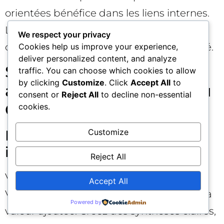
orientées bénéfice dans les liens internes.
Les ancres influencent la compréhension
We respect your privacy
contextuelle et, indirectement, la citabilité.
Cookies help us improve your experience,
deliver personalized content, and analyze
Stratégies par secteur :
traffic. You can choose which cookies to allow
by clicking
Customize
. Click
Accept All
to
adapter votre défense du
consent or
Reject All
to decline non-essential
CTR organique 🧭
cookies.
Médias et contenus
Customize
informationnels
Reject All
Votre risque : l’AIO répond avant vous.
Accept All
Votre riposte : gagner la citation et offrir la
Powered by
valeur ajoutée. Créez des synthèses claires,