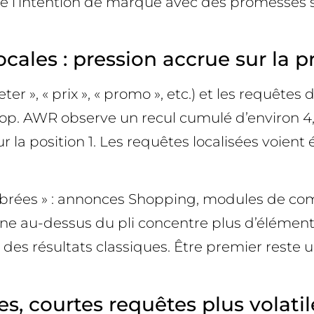
 de l’intention de marque avec des promesses sp
cales : pression accrue sur la p
r », « prix », « promo », etc.) et les requêtes
op. AWR observe un recul cumulé d’environ 4,2 
 la position 1. Les requêtes localisées voient
brées » : annonces Shopping, modules de compar
zone au-dessus du pli concentre plus d’éléme
résultats classiques. Être premier reste un 
s, courtes requêtes plus volatile