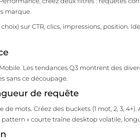
erformance, créez deux filtres : requêtes con
rs marque.
oix) sur CTR, clics, impressions, position. Ide
ce
 vs Mobile. Les tendances Q3 montrent des dive
les sans ce découpage.
ngueur de requête
 de mots. Créez des buckets (1 mot, 2, 3, 4+).
 pattern « courte traîne desktop volatile, longu
on