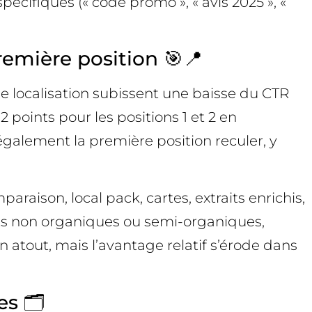
écifiques (« code promo », « avis 2025 », «
remière position 🎯📍
 de localisation subissent une baisse du CTR
points pour les positions 1 et 2 en
 également la première position reculer, y
aison, local pack, cartes, extraits enrichis,
nts non organiques ou semi-organiques,
atout, mais l’avantage relatif s’érode dans
s 🗂️