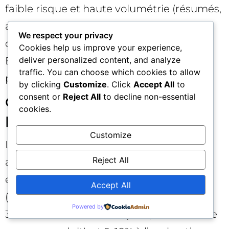
faible risque et haute volumétrie (résumés,
analyses, variations créatives), définissez
We respect your privacy
des SLAs qualité et mesurez les gains.
Cookies help us improve your experience,
Ensuite, montez en complexité vers la
deliver personalized content, and analyze
traffic. You can choose which cookies to allow
personnalisation et la recommandation.
by clicking
Customize
. Click
Accept All
to
consent or
Reject All
to decline non-essential
Quel split d’investissement
cookies.
privilégier ?
Customize
Le ratio dépend du modèle, mais une
Reject All
approche équilibrée consiste à allouer
environ 60–70% au “core” prouvé
Accept All
(acquisition mesurable + CRO + CRM), 20–
Powered by
30% aux actifs durables (SEO, contenus de