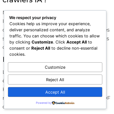
Non. Autorisez sélectivement les crawlers
We respect your privacy
IA réputés et documentés sur les zones
Cookies help us improve your experience,
d’expertise publiques. Bloquez les espaces
deliver personalized content, and analyze
traffic. You can choose which cookies to allow
sensibles. Maintenez une politique d’accès
by clicking
Customize
. Click
Accept All
to
claire, révisée trimestriellement.
consent or
Reject All
to decline non-essential
cookies.
Le PDF est‑il mort ?
Customize
Le PDF n’est pas mort, mais ne doit plus
Reject All
être la seule source. Créez une version
HTML maîtresse, mieux comprise des
Accept All
moteurs et des crawlers IA, et offrez le PDF
Powered by
comme format secondaire.