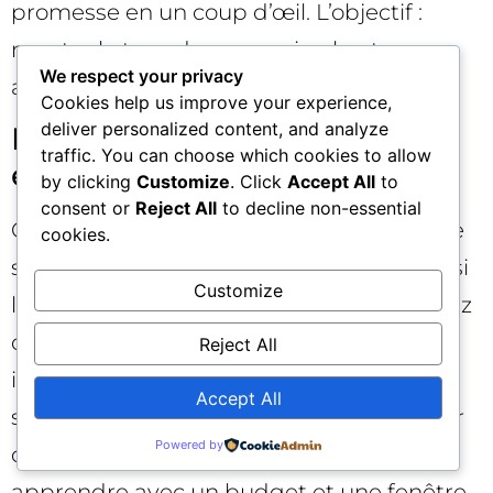
promesse en un coup d’œil. L’objectif :
monter le taux de conversion brut pour «
We respect your privacy
absorber » un CPC élevé.
Cookies help us improve your experience,
deliver personalized content, and analyze
Étape 4 — Orchestrer les
traffic. You can choose which cookies to allow
enchères
by clicking
Customize
. Click
Accept All
to
consent or
Reject All
to decline non-essential
Choisissez la stratégie adaptée : CPA cible
cookies.
si l’entonnoir est homogène ; ROAS cible si
Customize
la valeur varie fortement par produit. Fixez
des cibles réalistes, puis ajustez par
Reject All
itérations de 10 à 15 % selon la réponse du
Accept All
système. N’entrez pas dans un bras de fer
Powered by
quotidien ; laissez le machine learning
apprendre avec un budget et une fenêtre