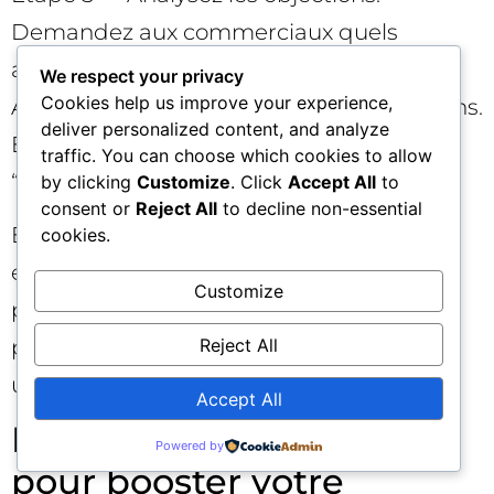
Demandez aux commerciaux quels
arguments gagnent ou perdent la vente.
We respect your privacy
Cookies help us improve your experience,
Alignez vos contenus sur ces conversations.
deliver personalized content, and analyze
En B2B, les meilleures pages sont des
traffic. You can choose which cookies to allow
“scripts commerciaux” scalables.
by clicking
Customize
. Click
Accept All
to
consent or
Reject All
to decline non-essential
Étape 6 — Priorisez 3 quick wins. Par
cookies.
exemple : clarifier l’accroche, ajouter 2
Customize
preuves sociales chiffrées, réécrire 1 CTA
Reject All
principal avec une promesse explicite et
une réduction de risque.
Accept All
Plan d’action en 14 jours
Powered by
pour booster votre