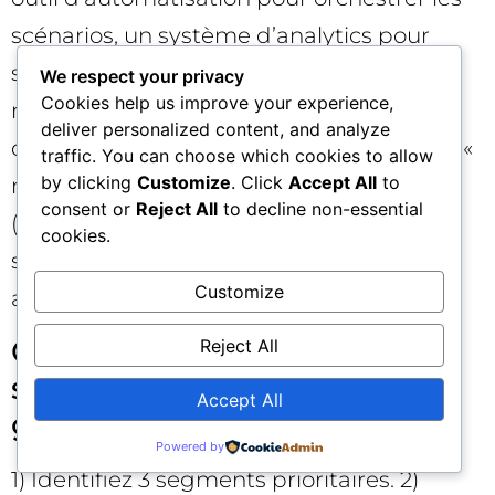
scénarios, un système d’analytics pour
suivre l’engagement et l’usage, et un
We respect your privacy
Cookies help us improve your experience,
moteur d’IA pour générer des variantes,
deliver personalized content, and analyze
détecter des signaux et recommander le «
traffic. You can choose which cookies to allow
by clicking
Customize
. Click
Accept All
to
next best content ». Ajoutez un DAM
consent or
Reject All
to decline non-essential
(bibliothèque de contenus) structuré par
cookies.
segment et étape du parcours pour
Customize
accélérer la réutilisation. 🛠️
Comment démarrer
Reject All
simplement sans usine à
Accept All
gaz ?
Powered by
1) Identifiez 3 segments prioritaires. 2)