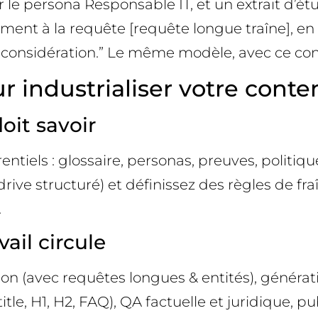
ar le persona Responsable IT, et un extrait d’é
ment à la requête [requête longue traîne], en
e considération.” Le même modèle, avec ce con
 industrialiser votre conte
oit savoir
ntiels : glossaire, personas, preuves, politiqu
drive structuré) et définissez des règles de fra
.
ail circule
ntion (avec requêtes longues & entités), génér
e, H1, H2, FAQ), QA factuelle et juridique, publ