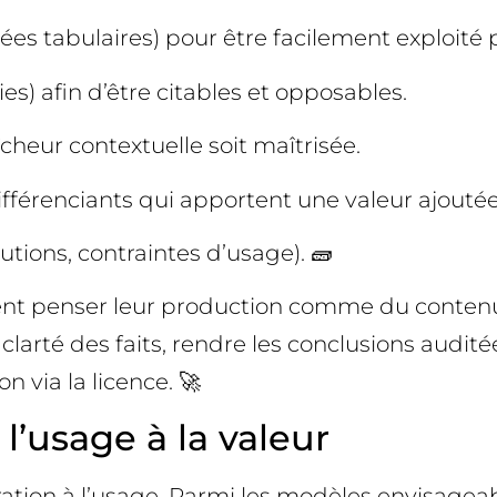
nnées tabulaires) pour être facilement exploité
es) afin d’être citables et opposables.
îcheur contextuelle soit maîtrisée.
 différenciants qui apportent une valeur ajou
utions, contraintes d’usage). 🧱
ent penser leur production comme du contenu IA
rté des faits, rendre les conclusions auditées.
n via la licence. 🚀
’usage à la valeur
ation à l’usage. Parmi les modèles envisageab