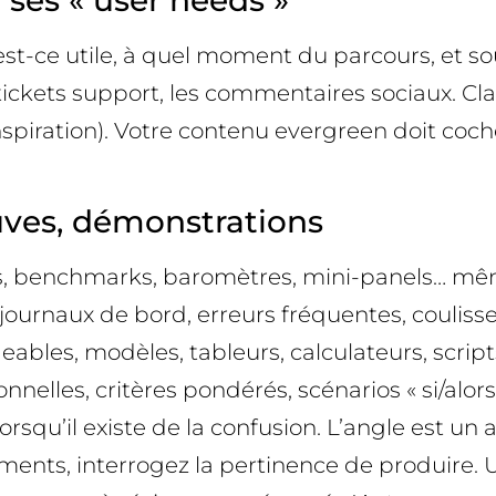
ses « user needs »
i est-ce utile, à quel moment du parcours, et s
s tickets support, les commentaires sociaux. Cl
ration). Votre contenu evergreen doit cocher 
uves, démonstrations
s, benchmarks, baromètres, mini-panels… même 
 journaux de bord, erreurs fréquentes, coulisse
geables, modèles, tableurs, calculateurs, scrip
nelles, critères pondérés, scénarios « si/alors 
rsqu’il existe de la confusion. L’angle est un 
éments, interrogez la pertinence de produire.