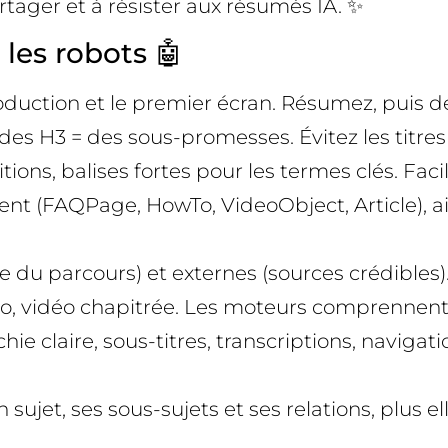
rtager et à résister aux résumés IA. ✨
les robots 🤖
troduction et le premier écran. Résumez, puis 
es H3 = des sous-promesses. Évitez les titres
ions, balises fortes pour les termes clés. Faci
nt (FAQPage, HowTo, VideoObject, Article), aid
que du parcours) et externes (sources crédible
io, vidéo chapitrée. Les moteurs comprennent
hie claire, sous-titres, transcriptions, navigati
t, ses sous-sujets et ses relations, plus elle 