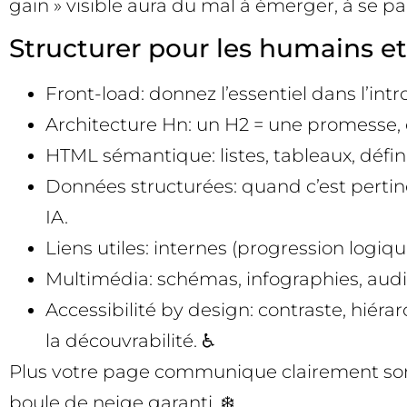
gain » visible aura du mal à émerger, à se pa
Structurer pour les humains et 
Front-load: donnez l’essentiel dans l’in
Architecture Hn: un H2 = une promesse, d
HTML sémantique: listes, tableaux, définit
Données structurées: quand c’est pertine
IA.
Liens utiles: internes (progression logi
Multimédia: schémas, infographies, aud
Accessibilité by design: contraste, hiérarc
la découvrabilité. ♿
Plus votre page communique clairement son suje
boule de neige garanti. ❄️