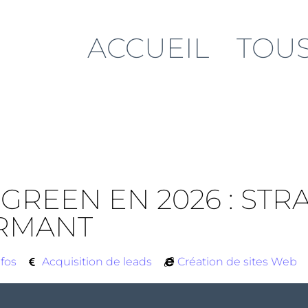
ACCUEIL
TOUS
REEN EN 2026 : STR
RMANT
nfos
Acquisition de leads
Création de sites Web