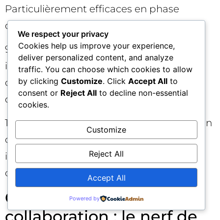
Particulièrement efficaces en phase
d’évaluation. 🏗️
We respect your privacy
Cookies help us improve your experience,
9) Série « voix du client » : études de cas
deliver personalized content, and analyze
incarnées, avec métriques d’avant/après,
traffic. You can choose which cookies to allow
by clicking
Customize
. Click
Accept All
to
citations, captures d’écran. Montrez, ne
consent or
Reject All
to decline non-essential
dites pas. 🗣️
cookies.
10) Guide d’adoption interne : comment un
Customize
champion fait avancer un dossier en
Reject All
interne, modèle de note pour le CFO,
check-list de sécurité/IT. 📝
Accept All
Gouvernance et
Powered by
collaboration : le nerf de