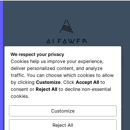
We respect your privacy
Cookies help us improve your experience,
deliver personalized content, and analyze
traffic. You can choose which cookies to allow
by clicking
Customize
. Click
Accept All
to
©+2026 Outsourcing Network Intelligence
consent or
Reject All
to decline non-essential
cookies.
Découvrez Des Astuces, Des Hacks Et Des
Customize
Outils Régulièrement En Mettant Ce Site
Dans Vos Favoris.
Reject All