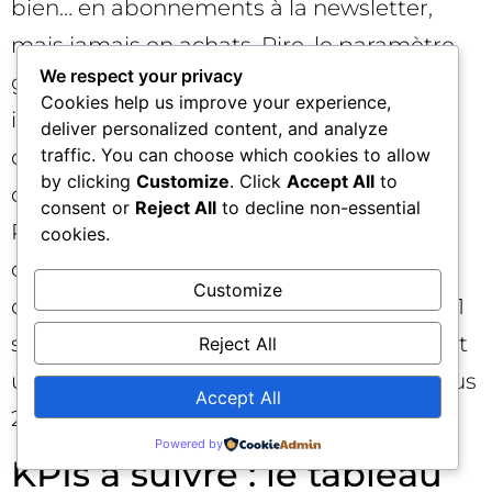
bien… en abonnements à la newsletter,
mais jamais en achats. Pire, le paramètre
We respect your privacy
géographique était en “Présence ou
Cookies help us improve your experience,
intérêt”, siphonnant 22 % du budget vers
deliver personalized content, and analyze
traffic. You can choose which cookies to allow
des pays non livrables. En corrigeant ces
by clicking
Customize
. Click
Accept All
to
deux points — passage d’“Achat” en
consent or
Reject All
to decline non-essential
Primaire avec valeur, bascule en ROAS
cookies.
cible modéré, et “Présence” stricte — le
Customize
compte PPC bascule en 14 jours : ROAS 3,1
sur le non-marque, panier moyen +12 %, et
Reject All
une part de trafic non livrable tombée sous
Accept All
2 %. Un “petit” réglage, un grand virage.
Powered by
KPIs à suivre : le tableau