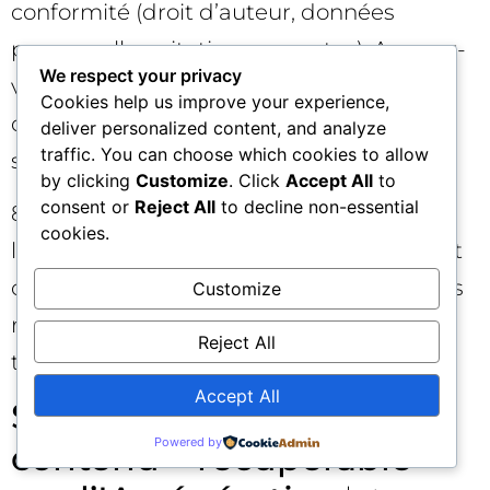
conformité (droit d’auteur, données
personnelles, citations correctes). Assurez-
We respect your privacy
vous que rien de sensible n’a été exposé
Cookies help us improve your experience,
dans les prompts hors environnement
deliver personalized content, and analyze
traffic. You can choose which cookies to allow
sécurisé.
by clicking
Customize
. Click
Accept All
to
consent or
Reject All
to decline non-essential
8) Publication et suivi: publiez, surveillez
cookies.
l’engagement (clics, scroll, conversions), et
observez la présence potentielle dans des
Customize
réponses IA (captures d’écran, mentions,
Reject All
trafic référent).
Accept All
SEO : rendre votre
Powered by
contenu « récupérable »