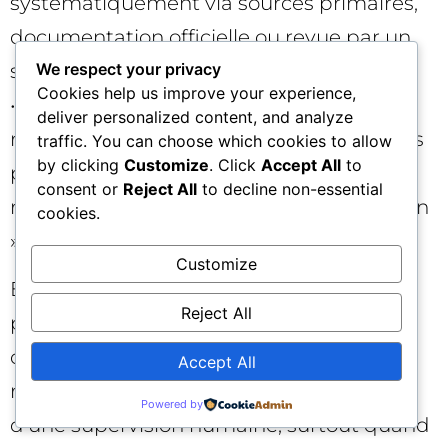
systématiquement via sources primaires,
documentation officielle ou revue par un
spécialiste.
We respect your privacy
Cookies help us improve your experience,
• Demander des sources, croiser l’info,
deliver personalized content, and analyze
reformuler votre prompt pour obtenir des
traffic. You can choose which cookies to allow
by clicking
Customize
. Click
Accept All
to
précisions (dates, versions, auteurs,
consent or
Reject All
to decline non-essential
références). Le réflexe de « triple validation
cookies.
» reste d’actualité.
Customize
En bref : utilisez l’IA comme accélérateur,
Reject All
pas comme arbitre ultime de la vérité. Ce
comparatif IA montre des performances
Accept All
remarquables, mais aussi la nécessité
Powered by
d’une supervision humaine, surtout quand