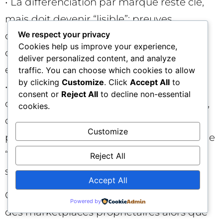
• La différenciation par marque reste clé,
mais doit devenir “lisible”: preuves
We respect your privacy
d’authenticité, labels, garanties,
Cookies help us improve your experience,
certifications, engagements RSE… balisés
deliver personalized content, and analyze
et vérifiables.
traffic. You can choose which cookies to allow
by clicking
Customize
. Click
Accept All
to
• Un “AI-SEO” émerge: structurer pour le
consent or
Reject All
to decline non-essential
comportement des agents (comparaison,
cookies.
contrainte, conformité), sans sacrifier la
Customize
pertinence humaine. L’objectif n’est pas de
“flatter” un modèle, mais de devenir une
Reject All
source fiable sur la durée.
Accept All
Gare aux regrets stratégiques: multiplier
Powered by
des marketplaces propriétaires alors que