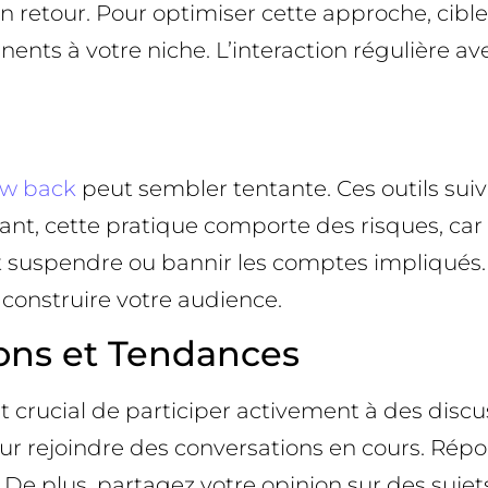
t en retour. Pour optimiser cette approche, cib
nents à votre niche. L’interaction régulière
ow back
peut sembler tentante. Ces outils su
ndant, cette pratique comporte des risques, c
eut suspendre ou bannir les comptes impliqués
onstruire votre audience.
ions et Tendances
 est crucial de participer activement à des dis
r rejoindre des conversations en cours. Répo
De plus, partagez votre opinion sur des sujets