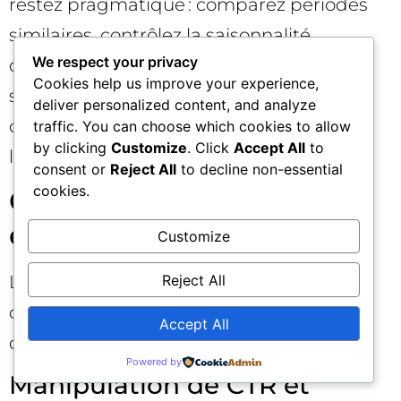
restez pragmatique : comparez périodes
similaires, contrôlez la saisonnalité,
We respect your privacy
documentez les changements (titres,
Cookies help us improve your experience,
schema, maillage). Cette rigueur évite
deliver personalized content, and analyze
d’attribuer à tort une variation à un seul
traffic. You can choose which cookies to allow
by clicking
Customize
. Click
Accept All
to
levier.
consent or
Reject All
to decline non-essential
cookies.
Ce qu’il faut absolument
éviter 🚨
Customize
Reject All
La tentation de “pousser” artificiellement
des clics Google existe, mais le risque
Accept All
dépasse de loin tout bénéfice supposé.
Powered by
Manipulation de CTR et