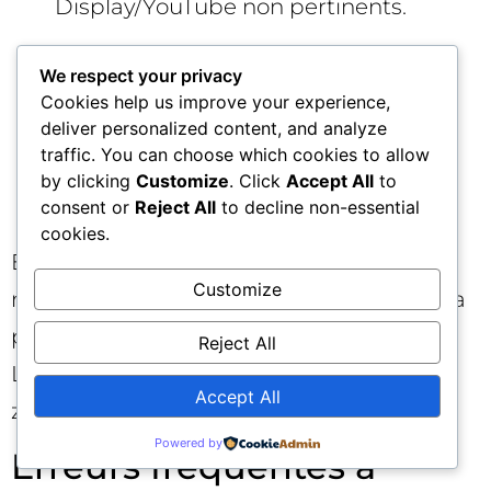
Display/YouTube non pertinents.
Rythme et appareils : ajustez la
We respect your privacy
diffusion par tranches horaires et par
Cookies help us improve your experience,
deliver personalized content, and analyze
device si la qualité diffère
traffic. You can choose which cookies to allow
significativement (ex. privilégier le
by clicking
Customize
. Click
Accept All
to
desktop aux heures de bureau).
consent or
Reject All
to decline non-essential
cookies.
En parallèle, organisez des revues
Customize
mensuelles avec les ventes pour aligner la
perception terrain et les données média.
Reject All
Le feedback sur la qualité des leads par
Accept All
zone/audience est votre boussole. 🧭
Powered by
Erreurs fréquentes à