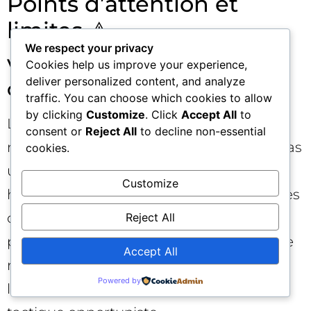
Points d’attention et
limites ⚠️
We respect your privacy
Volatilité et hétérogénéité
Cookies help us improve your experience,
deliver personalized content, and analyze
des modèles
traffic. You can choose which cookies to allow
by clicking
Customize
. Click
Accept All
to
Les comportements observés sur un
consent or
Reject All
to decline non-essential
modèle donné (ou une version) ne sont pas
cookies.
universels. Les moteurs ajustent leurs
Customize
heuristiques ; le poids relatif de Reddit, des
docs officielles ou des sites académiques
Reject All
peut évoluer. D’où l’intérêt d’une stratégie
Accept All
robuste, centrée sur la preuve et
Powered by
l’accessibilité machine, plus que sur une