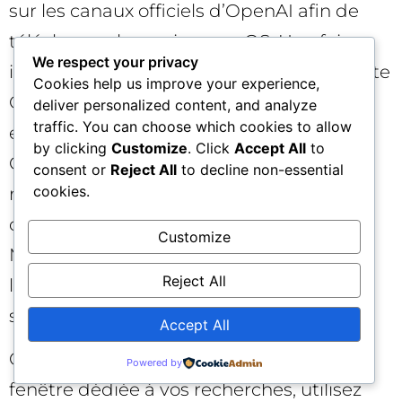
sur les canaux officiels d’OpenAI afin de
télécharger la version macOS. Une fois
We respect your privacy
installé, connectez-vous avec votre compte
Cookies help us improve your experience,
OpenAI, configurez vos préférences et
deliver personalized content, and analyze
traffic. You can choose which cookies to allow
explorez les onglets de recherche unifiés.
by clicking
Customize
. Click
Accept All
to
Commencez par des tâches simples :
consent or
Reject All
to decline non-essential
cookies.
résumer un article, clarifier une notion,
comparer deux angles. Ensuite, testez le
Customize
Mode Agent (en aperçu) sur un objectif
Reject All
limité et contrôlé, en vérifiant
soigneusement les résultats.
Accept All
Quelques conseils pratiques : gardez une
Powered by
fenêtre dédiée à vos recherches, utilisez