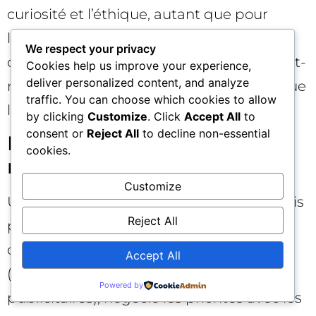
curiosité et l’éthique, autant que pour
l’expérience. Installez des rituels
We respect your privacy
d’apprentissage (revues de comptes, post-
Cookies help us improve your experience,
deliver personalized content, and analyze
mortems, partages d’expériences) afin que
traffic. You can choose which cookies to allow
l’erreur soit un outil, pas une faute.
by clicking
Customize
. Click
Accept All
to
consent or
Reject All
to decline non-essential
Le rôle du dirigeant PPC
cookies.
moderne
Customize
Un CEO du PPC aujourd’hui orchestre trois
Reject All
piliers : les personnes, les processus, la
donnée. Il ou elle anticipe les évolutions
Accept All
(privacy, IA générative, nouvelles surfaces
Powered by
publicitaires), négocie les priorités avec les