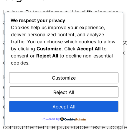
Le bug PMax affecte-t-il la diffusion des
We respect your privacy
annonces ? Dans la majorité des cas, non.
Cookies help us improve your experience,
Les campagnes continuent de diffuser
deliver personalized content, and analyze
traffic. You can choose which cookies to allow
avec les assets actuellement en ligne. C’est
by clicking
Customize
. Click
Accept All
to
l’édition et l’enregistrement des nouveaux
consent or
Reject All
to decline non-essential
éléments qui posent problème.
cookies.
Puis-je créer un nouveau groupe
Customize
d’éléments pour contourner l’édition d’un
Reject All
groupe existant ? Parfois oui, parfois non.
Certains comptes rapportent que la
Accept All
création passe, d’autres non. Le
Powered by
contournement le plus stable reste Google