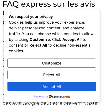
FAQ express sur les avis
Google et l’incident en
We respect your privacy
cours ❓
Cookies help us improve your experience,
deliver personalized content, and analyze
traffic. You can choose which cookies to allow
Les avis supprimés vont-ils revenir ?
by clicking
Customize
. Click
Accept All
to
Google indique vouloir restaurer les avis
consent or
Reject All
to decline non-essential
retirés à tort après vérification. Aucune
cookies.
date n’est garantie, mais l’historique
Customize
montre que des rétablissements partiels
Reject All
ou complets sont possibles.
Accept All
Mon profil est-il pénalisé ? Pas
nécessairement. Un blocage temporaire
Powered by
des avis Google peut être préventif. Sauf