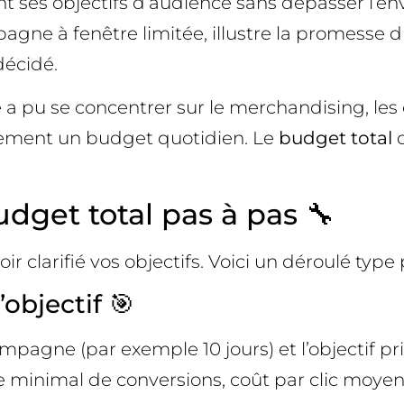
eint ses objectifs d’audience sans dépasser l’
gne à fenêtre limitée, illustre la promesse d
décidé.
 a pu se concentrer sur le merchandising, les c
lement un budget quotidien. Le
budget total
d
get total pas à pas 🔧
voir clarifié vos objectifs. Voici un déroulé 
’objectif 🎯
ne (par exemple 10 jours) et l’objectif princip
me minimal de conversions, coût par clic moyen