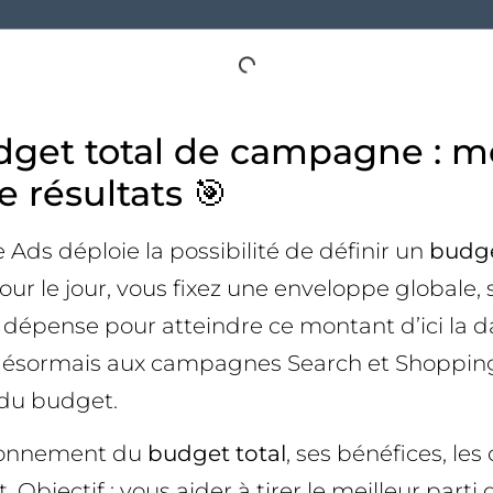
udget total de campagne : m
résultats 🎯
Ads déploie la possibilité de définir un
budge
ur le jour, vous fixez une enveloppe globale, 
épense pour atteindre ce montant d’ici la da
sormais aux campagnes Search et Shopping. 
n du budget.
ctionnement du
budget total
, ses bénéfices, les
bjectif : vous aider à tirer le meilleur parti