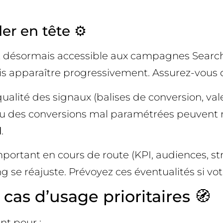
er en tête ⚙️
t désormais accessible aux campagnes Searc
fois apparaître progressivement. Assurez-vous 
alité des signaux (balises de conversion, va
ts ou des conversions mal paramétrées peuvent
l
.
mportant en cours de route (KPI, audiences, st
 se réajuste. Prévoyez ces éventualités si vot
as d’usage prioritaires 🧭
nt pour :