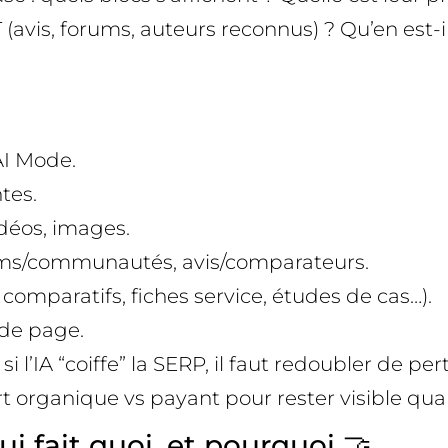
T (avis, forums, auteurs reconnus) ? Qu’en est
AI Mode.
tes.
idéos, images.
orums/communautés, avis/comparateurs.
omparatifs, fiches service, études de cas…).
 de page.
i l’IA “coiffe” la SERP, il faut redoubler de p
fort organique vs payant pour rester visible qu
ui fait quoi, et pourquoi 🤝