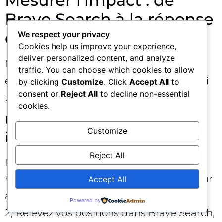
Mesurer l’impact : de
Brave Search à la réponse
de Claude 📈
We respect your privacy
Cookies help us improve your experience,
deliver personalized content, and analyze
Mettre en place une mesure robuste est
traffic. You can choose which cookies to allow
essentiel pour itérer intelligemment. Voici
by clicking
Customize
. Click
Accept All
to
consent or
Reject All
to decline non-essential
une méthode simple et reproductible.
cookies.
Un protocole de tests par
Customize
intentions 🔁
Reject All
1) Sélectionnez 30 à 50 requêtes
représentatives par intention (top/meilleur
Accept All
avec année, comparatifs, local).
Powered by
2) Relevez vos positions dans Brave Search,