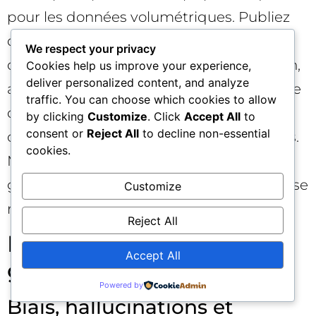
pour les données volumétriques. Publiez
des exemples d’usage, des schémas
We respect your privacy
d’entités et des glossaires sectoriels. Enfin,
Cookies help us improve your experience,
deliver personalized content, and analyze
accompagnez vos contenus d’un contexte
traffic. You can choose which cookies to allow
d’usage (limitations, conditions,
by clicking
Customize
. Click
Accept All
to
consent or
Reject All
to decline non-essential
conformité) pour limiter les hallucinations.
cookies.
Moins il y a d’ambiguïté, plus la réponse
générée est fidèle — et plus votre expertise
Customize
ressort dans l’écosystème des bots IA.
Reject All
Risques, éthique et
Accept All
gouvernance
Powered by
Biais, hallucinations et