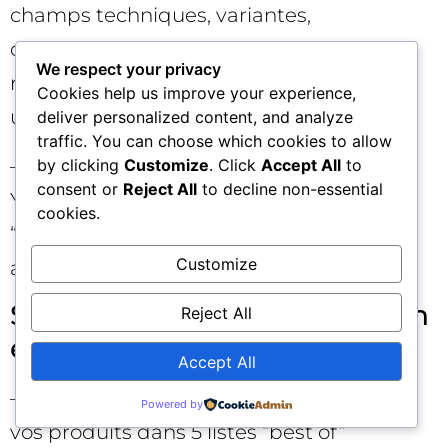
champs techniques, variantes,
compatibilités, accessoires. Synchronisez
We respect your privacy
marketplace et site (mêmes libellés et
Cookies help us improve your experience,
unités). 🧮
deliver personalized content, and analyze
traffic. You can choose which cookies to allow
– Lancer 3–5 vidéos démonstratives sur
by clicking
Customize
. Click
Accept All
to
consent or
Reject All
to decline non-essential
YouTube (cas d’usage, comparatifs,
cookies.
“unboxing” orientés valeur). Intégrez-les
Customize
aux fiches et guides. 🎥
Semaines 9–12 : Amplification
Reject All
et bouclage signal
Accept All
– Pitch médias et créateurs pour intégrer
Powered by
vos produits dans 5 listes “best of”