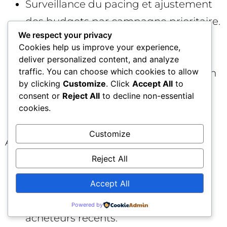
Surveillance du pacing et ajustement
des budgets par campagne prioritaire.
We respect your privacy
Contrôle des conversions et de la
Cookies help us improve your experience,
latence du site (mobile first).
deliver personalized content, and analyze
traffic. You can choose which cookies to allow
Rotation créa si CTR décline; extension
by clicking
Customize
. Click
Accept All
to
« promotion » à jour.
consent or
Reject All
to decline non-essential
Veille concurrence (CPC, IS, annonces
cookies.
concurrentes sur requêtes cœur).
Customize
Après Cyber Monday:
Reject All
Switch messaging vers « Dernière
chance / Livraison garantie ».
Accept All
Remarketing ciblé avec exclusions
Powered by
acheteurs récents.