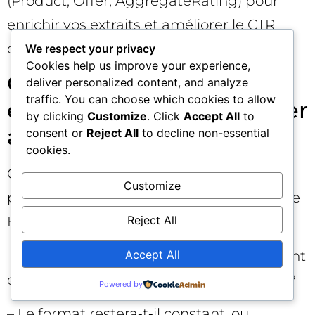
(Product, Offer, AggregateRating) pour
enrichir vos extraits et améliorer le CTR
organique restant. 🌟
We respect your privacy
Cookies help us improve your experience,
Ce que l’on ne sait pas
deliver personalized content, and analyze
traffic. You can choose which cookies to allow
encore (et pourquoi rester
by clicking
Customize
. Click
Accept All
to
agile) 🧭
consent or
Reject All
to decline non-essential
cookies.
Comme pour toute expérimentation,
Customize
plusieurs inconnues demeurent autour de
Reject All
Bing Shopping :
– Quels marchés et verticales bénéficieront
Accept All
en premier d’un déploiement plus large ?
Powered by
– Le format restera‑t‑il constant, ou