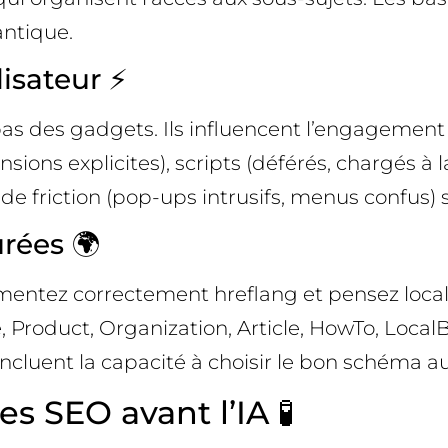
antique.
isateur ⚡
pas des gadgets. Ils influencent l’engagement
ons explicites), scripts (déférés, chargés à 
ence de friction (pop-ups intrusifs, menus confu
rées 🌍
mentez correctement hreflang et pensez local
 Product, Organization, Article, HowTo, Loca
ncluent la capacité à choisir le bon schéma a
s SEO avant l’IA 🧪