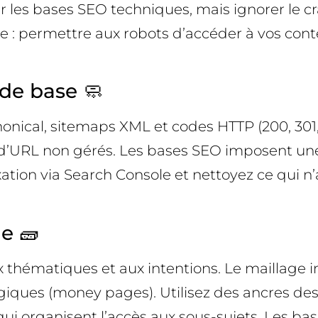
les bases SEO techniques, mais ignorer le craw
ble : permettre aux robots d’accéder à vos con
 de base 🧼
nonical, sitemaps XML et codes HTTP (200, 301, 
 d’URL non gérés. Les bases SEO imposent une
xation via Search Console et nettoyez ce qui n’
e 🧱
x thématiques et aux intentions. Le maillage int
giques (money pages). Utilisez des ancres descr
qui organisent l’accès aux sous-sujets. Les bas