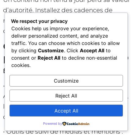
d’autorité. Installez des cadences de
rafraîchissement et une politique de
We respect your privacy
Cookies help us improve your experience,
corrections transparente.
deliver personalized content, and analyze
traffic. You can choose which cookies to allow
Outils et méthodes pour
by clicking
Customize
. Click
Accept All
to
piloter votre autorité SEO
consent or
Reject All
to decline non-essential
cookies.
🧰
Customize
• Google Search Console et Google
Analytics : suivez les requêtes de marque,
Reject All
le CTR et la contribution des contenus
Accept All
d’autorité aux conversions.
Powered by
• Outils de suivi de médias et mentions :